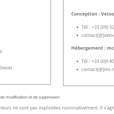
Conception : Veto
Tél : +33 (09) 5
contact[@]vet
Hébergement : m
om
Tél : +33 (0)9 8
thevet
contact[@]mc-
 de modification et de suppression
iteurs ne sont pas exploitées nominativement. Il s’ag